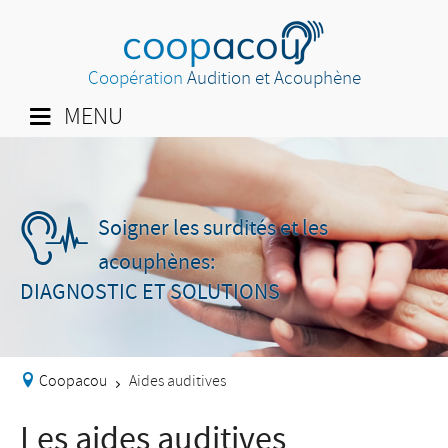
Coopération
Audition et Acouphène
MENU
Soigner les surdités et les
acouphènes:
DIAGNOSTIC ET SOLUTIONS
Coopacou
Aides auditives
>
Les aides auditives