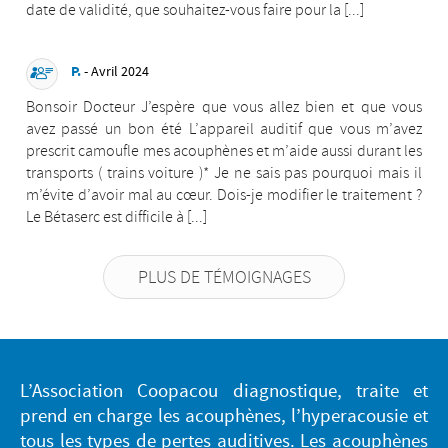
date de validité, que souhaitez-vous faire pour la [...]
P.
- Avril 2024
Bonsoir Docteur J’espère que vous allez bien et que vous
avez passé un bon été L’appareil auditif que vous m’avez
prescrit camoufle mes acouphènes et m’aide aussi durant les
transports ( trains voiture )* Je ne sais pas pourquoi mais il
m’évite d’avoir mal au cœur. Dois-je modifier le traitement ?
Le Bétaserc est difficile à [...]
PLUS DE TÉMOIGNAGES
L’Association Coopacou diagnostique, traite et
prend en charge les acouphènes, l’hyperacousie et
tous les types de pertes auditives. Les acouphènes