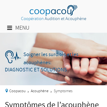
Coopération
Audition et Acouphène
MENU
Soigner les surdités et les
acouphènes:
DIAGNOSTIC ET SOLUTIONS
Coopacou
Acouphène
Symptomes
>
>
Symptômes de l’acouphène