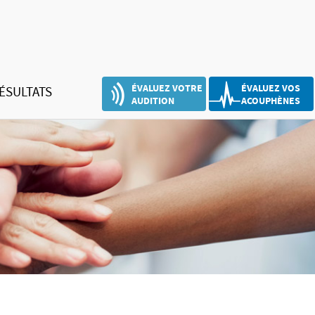
ÉVALUEZ VOTRE
ÉVALUEZ VOS
ÉSULTATS
AUDITION
ACOUPHÈNES