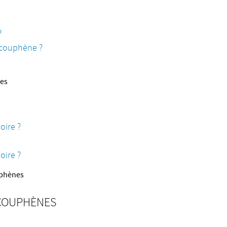
?
 acouphène ?
nes
oire ?
oire ?
uphènes
ACOUPHÈNES