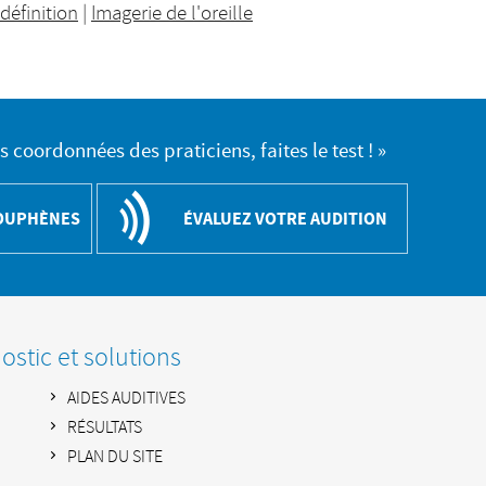
définition
|
Imagerie de l'oreille
es coordonnées des praticiens, faites le test ! »
COUPHÈNES
ÉVALUEZ VOTRE AUDITION
stic et solutions
AIDES AUDITIVES
RÉSULTATS
PLAN DU SITE