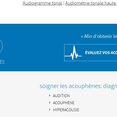
Audiogramme tonal
|
Audiométrie tonale haute 
« Afin d’obtenir l
ÉVALUEZ VOS A
TÉS
soigner les acouphènes: diagno
AUDITION
ACOUPHÈNE
HYPERACOUSIE