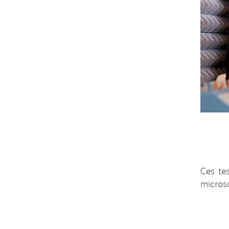
Ces te
microsc