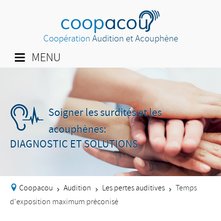
Coopération
Audition et Acouphène
MENU
Soigner les surdités et les
acouphènes:
DIAGNOSTIC ET SOLUTIONS
Coopacou
Audition
Les pertes auditives
Temps
>
>
>
d'exposition maximum préconisé