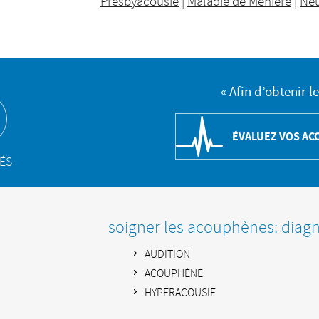
Presbyacousie
|
Maladie de Ménière
|
Neu
« Afin d’obtenir l
ÉVALUEZ VOS A
TÉS
soigner les acouphènes: diagno
AUDITION
ACOUPHÈNE
HYPERACOUSIE