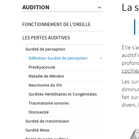
La 
AUDITION
FONCTIONNEMENT DE L'OREILLE
LES PERTES AUDITIVES
Elle s’
Surdité de perception
auditif
Définition Surdité de perception
profon
Presbyacousie
cochléa
Maladie de Ménière
Les sur
Neurinome du VIII
diminut
Surdités Héréditaires et Congénitales
fait sur 
Traumatisme sonores
divers,
Ototoxicité
Surdité de transmission
Surdité Mixte