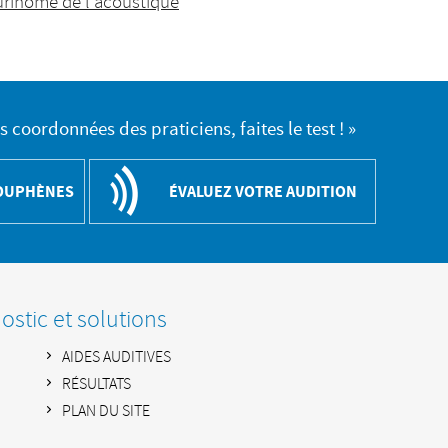
rinome de l'acoustique
es coordonnées des praticiens, faites le test ! »
COUPHÈNES
ÉVALUEZ VOTRE AUDITION
stic et solutions
AIDES AUDITIVES
RÉSULTATS
PLAN DU SITE