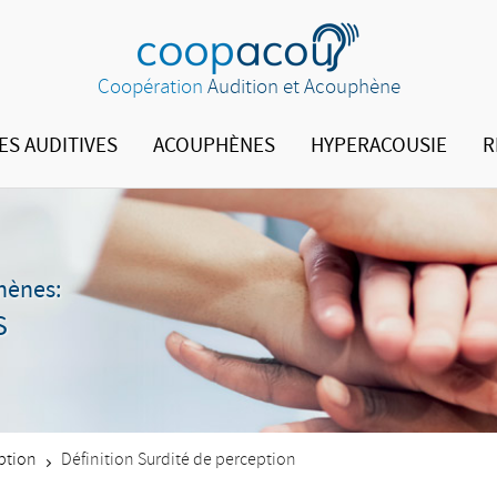
Coopération
Audition et Acouphène
ES AUDITIVES
ACOUPHÈNES
HYPERACOUSIE
R
phènes:
S
ption
Définition Surdité de perception
>